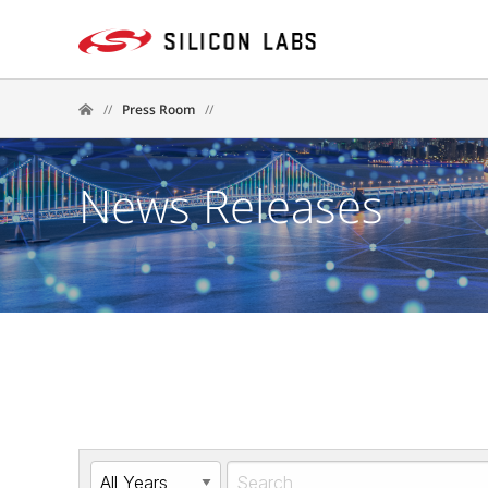
//
Press Room
//
News Releases
Year