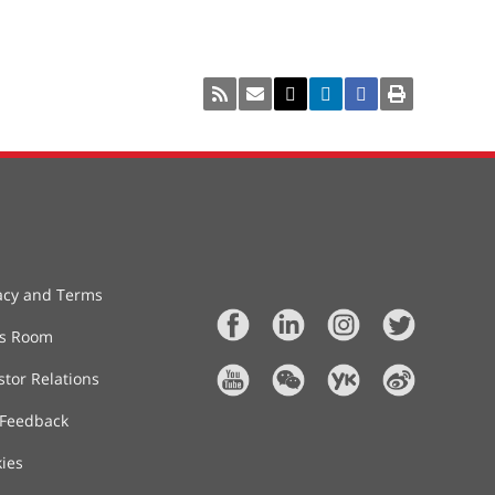
acy and Terms
ss Room
stor Relations
 Feedback
ies