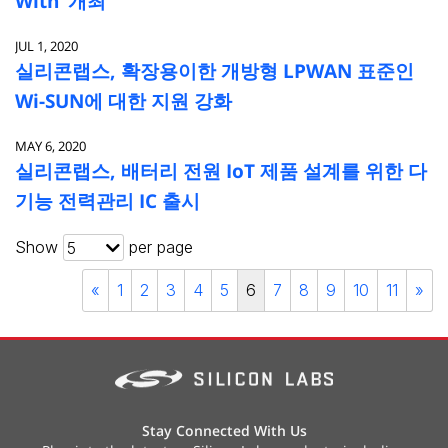
With’ 개최
JUL 1, 2020
실리콘랩스, 확장용이한 개방형 LPWAN 표준인
Wi-SUN에 대한 지원 강화
MAY 6, 2020
실리콘랩스, 배터리 전원 IoT 제품 설계를 위한 다
기능 전력관리 IC 출시
Show
per page
5
«
1
2
3
4
5
6
7
8
9
10
11
»
Stay Connected With Us