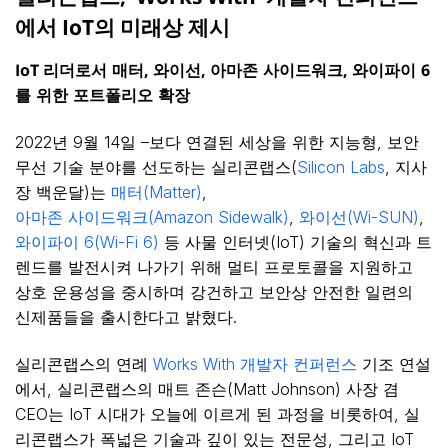
에서 IoT의 미래상 제시
IoT
리더로서
매터
,
와이선
,
아마존
사이드워크
,
와이파이
6
를
위한
포트폴리오
확장
2022년 9월 14일 –보다 연결된 세상을 위한 지능형, 보안
무선 기술 분야를 선도하는 실리콘랩스(
Silicon Labs
, 지사
장 백운달)는
매터(Matter)
,
아마존 사이드워크(Amazon Sidewalk)
,
와이선(Wi-SUN)
,
와이파이 6(Wi-Fi 6)
등 사물 인터넷(IoT) 기술의 혁신과 트
렌드를 발전시켜 나가기 위해 멀티 프로토콜을 지원하고
상호 운용성을 중시하며 강건하고 보안상 안전한 일련의
신제품들을 출시한다고 밝혔다.
실리콘랩스의 연례
Works With 개발자 컨퍼런스
기조 연설
에서, 실리콘랩스의 매트 존슨(Matt Johnson) 사장 겸
CEO는 IoT 시대가 오늘에 이르게 된 과정을 비롯하여, 실
리콘랩스가 폭넓은 기술과 깊이 있는 전문성, 그리고 IoT