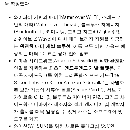
욱 확장했다:
와이파이 기반의 매터(Matter over Wi-Fi), 스레드 기
반의 매터(Matter over Thread), 블루투스 저에너지
(Bluetooth LE) 커미셔닝, 그리고 지그비(Zigbee) 및
Z-웨이브(Z-Wave)에 대한 매터 브리지 지원을 제공하
완전한
매터
개발
솔루션
는
. 이들 모두 이번 가을로 예
상되는 매터 1.0 표준 공개 전에 발표.
아마존 사이드워크(Amazon Sidewalk)를 위한 완전한
엔드투엔드
개발
플랫폼
연결을 지원하는 최초의
. ‘아
마존 사이드워크를 위한 실리콘랩스 프로 키트(The
Silicon Labs Pro Kit for Amazon Sidewalk)’는 차별화
된 보안 기능의 시큐어 볼트(Secure Vault™), 서브-기
가헤르츠(GHz) 및 블루투스 저에너지 연결, 그리고 사
이드워크 디바이스 제조사와 설계 엔지니어 및 개발자
가 출시를 더욱 앞당길 수 있게 해주는 소프트웨어 및
도구를 제공.
와이선(Wi-SUN)을 위한 새로운 플래그십 SoC인