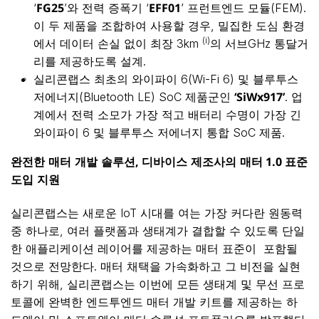
FG25
EFF01
‘
’와 전력 증폭기 ‘
’ 프런트엔드 모듈(FEM).
이 두 제품을 조합하여 사용할 경우, 밀집한 도심 환경
(i)
에서 데이터 손실 없이 최장 3km
의 서브GHz 통달거
리를 제공하도록 설계.
실리콘랩스 최초의 와이파이 6(Wi-Fi 6) 및 블루투스
‘SiWx917’
저에너지(Bluetooth LE) SoC 제품군인
. 업
계에서 전력 소모가 가장 적고 배터리 수명이 가장 긴
와이파이 6 및 블루투스 저에너지 통합 SoC 제품.
완전한
매터
개발
솔루션
,
디바이스
제조사의
매터
1.0
표준
도입
지원
실리콘랩스는 새로운 IoT 시대를 여는 가장 커다란 원동력
중 하나로, 여러 플랫폼과 생태계가 결합할 수 있도록 단일
한 애플리케이션 레이어를 제공하는 매터 표준이 포함될
것으로 전망한다. 매터 채택을 가속화하고 그 비전을 실현
하기 위해, 실리콘랩스는 이번에 모든 생태계 및 무선 프로
토콜에 완벽한 엔드투엔드 매터 개발 키트를 제공하는 하