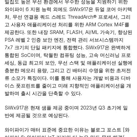
밀집도 높은 무선 환경에서 우수한 성능을 지원하기 위한
와이파이 6 지원 능력 외에도 SiWx917은 듀얼 코어 아키텍
처, 무선 연결용 쿼드 스레드 ThreadArch® 프로세서, 그리
고 사용자 애플리케이션 처리를 위한 ARM Cortex M4F를
제공한다. 또한 내장 SRAM, FLASH, AI/ML 가속기, 향상된
PSA 레벨 2 인증 보안 엔진, 전력 관리 서브시스템까지
7x7 크기의 단일 패키지에 통합했다. SiWx917은 완벽하게
통합된 SoC이며, 탁월한 컴퓨팅 성능, 고속 머신러닝 프로
세싱, 동급 최고의 보안, 무선 스택 및 애플리케이션 실행에
충분한 메모리 용량, 그리고 긴 배터리 수명을 위한 초저전
류 소모가 특징이다. 이를 통해 사용자는 개발 비용과 디바
이스 풋프린트를 줄이고 미래 지향적인 애플리케이션을 개
발하며 출시 시간을 단축할 수 있다.
SiWx917은 현재 샘플 제공 중이며 2023년 Q3 초기에 일
반에 제공될 것으로 예상된다.
와이파이가 매터 표준에 중요한 이유는 블로그 포스트 [와