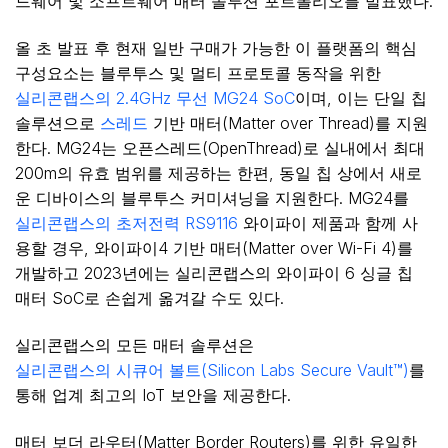
드웨어 및 소프트웨어 매터 솔루션 포트폴리오를 발표했다.
올 초 발표 후 현재 일반 구매가 가능한 이 플랫폼의 핵심
구성요소는 블루투스 및 멀티 프로토콜 동작을 위한
실리콘랩스의 2.4GHz 무선 MG24 SoC
이며, 이는 단일 칩
솔루션으로
스레드
기반 매터(Matter over Thread)를 지원
한다. MG24는 오픈스레드(OpenThread)로 실내에서 최대
200m의 유효 범위를 제공하는 한편, 동일 칩 상에서 새로
운 디바이스의 블루투스 커미셔닝을 지원한다. MG24를
실리콘랩스의 초저전력 RS9116
와이파이 제품과 함께 사
용할 경우, 와이파이4 기반 매터(Matter over Wi-Fi 4)를
개발하고 2023년에는 실리콘랩스의 와이파이 6 싱글 칩
매터 SoC로 손쉽게 옮겨갈 수도 있다.
실리콘랩스의 모든 매터 솔루션은
실리콘랩스의 시큐어 볼트(Silicon Labs Secure Vault™)
를
통해 업계 최고의 IoT 보안을 제공한다.
매터 보더 라우터(Matter Border Routers)를 위한 유일한