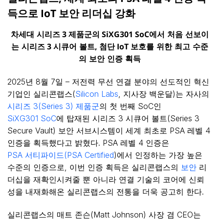
득으로 IoT 보안 리더십 강화
차세대
시리즈
3
제품군의
SiXG301 SoC
에서
처음
선보이
는
시리즈
3
시큐어
볼트
,
첨단
IoT
보호를
위한
최고
수준
의
보안
인증
획득
2025년 8월 7일 – 저전력 무선 연결 분야의 선도적인 혁신
기업인 실리콘랩스(
Silicon Labs
, 지사장 백운달)는 자사의
시리즈 3(Series 3) 제품군
의 첫 번째 SoC인
SiXG301 SoC
에 탑재된 시리즈 3 시큐어 볼트(Series 3
Secure Vault) 보안 서브시스템이 세계 최초로 PSA 레벨 4
인증을 획득했다고 밝혔다. PSA 레벨 4 인증은
PSA 서티파이드(PSA Certified
)에서 인정하는 가장 높은
수준의 인증으로, 이번 인증 획득은 실리콘랩스의
보안
리
더십을 재확인시켜줄 뿐 아니라 연결 기술의 코어에 신뢰
성을 내재화해온 실리콘랩스의 전통을 더욱 공고히 한다.
실리콘랩스의 매트 존슨(Matt Johnson) 사장 겸 CEO는