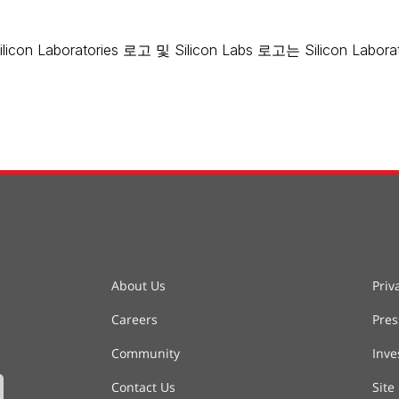
 심볼, Silicon Laboratories 로고 및 Silicon Labs 로고는 Sili
About Us
Priv
Careers
Pre
Community
Inve
Contact Us
Site